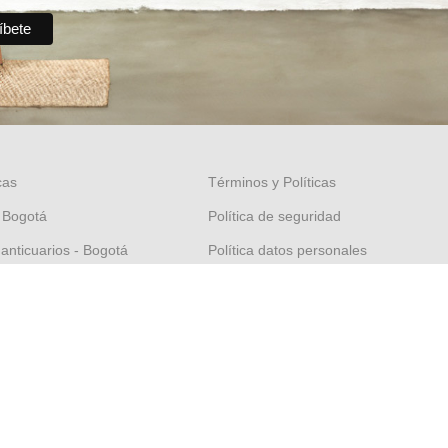
cas
Términos y Políticas
 Bogotá
Política de seguridad
 anticuarios - Bogotá
Política datos personales
nal - Bogotá
Política Propiedad intelectual
orico - Cartagena
Política de garantías
 Felipe - Cartagena
Condiciones de cambios
El Salario - Zipaquirá
Términos y condiciones
puerto - Isla San Andrés