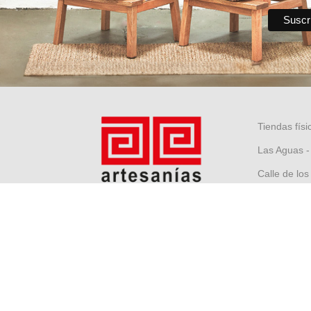
Tiendas físi
Las Aguas -
Calle de los
Museo Nacio
Centro hist
Castillo San
Restaurante 
Tienda aero