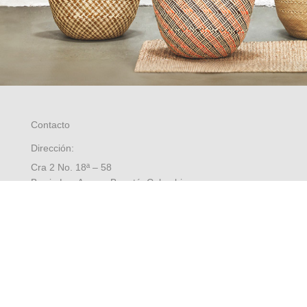
Contacto
Dirección:
Cra 2 No. 18ª – 58
Barrio Las Aguas, Bogotá, Colombia
8:00 a.m. a 5:00 p.m. Oficina
Contáctenos
Preguntas frecuentes
Mapa del sitio