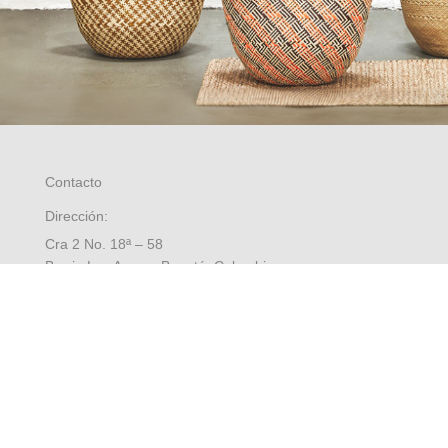
Contacto
Dirección:
Cra 2 No. 18ª – 58
Barrio Las Aguas, Bogotá, Colombia
8:00 a.m. a 5:00 p.m. Oficina
Contáctenos
Preguntas frecuentes
Mapa del sitio