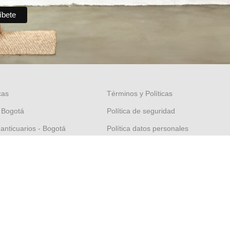
cas
Términos y Políticas
 Bogotá
Política de seguridad
 anticuarios - Bogotá
Política datos personales
nal - Bogotá
Política Propiedad intelectual
orico - Cartagena
Política de garantías
 Felipe - Cartagena
Condiciones de cambios
El Salario - Zipaquirá
Términos y condiciones
puerto - Isla San Andrés