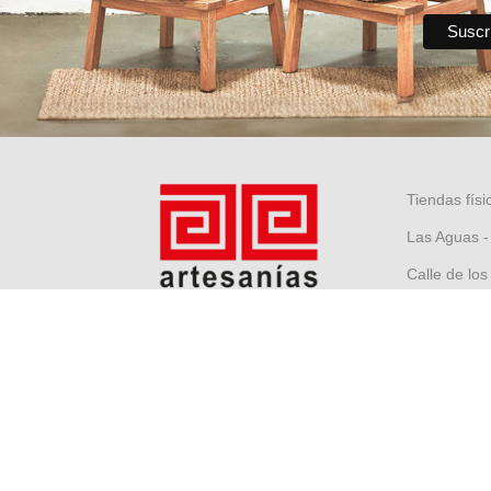
Tiendas físi
Las Aguas -
Calle de los
Museo Nacio
Centro hist
Castillo San
Restaurante 
Tienda aero