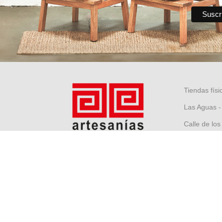
Tiendas físi
Las Aguas -
Calle de los
Museo Nacio
Centro hist
Castillo San
Restaurante 
Tienda aero