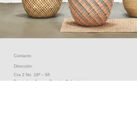
Contacto
Dirección:
Cra 2 No. 18ª – 58
Barrio Las Aguas, Bogotá, Colombia
8:00 a.m. a 5:00 p.m. Oficina
Contáctenos
Preguntas frecuentes
Mapa del sitio