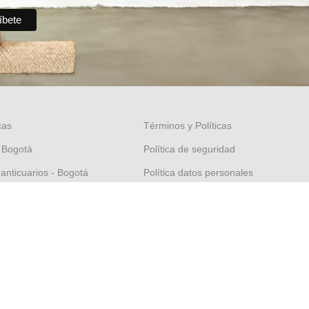
cas
Términos y Políticas
 Bogotá
Política de seguridad
 anticuarios - Bogotá
Política datos personales
nal - Bogotá
Política Propiedad intelectual
orico - Cartagena
Política de garantías
 Felipe - Cartagena
Condiciones de cambios
El Salario - Zipaquirá
Términos y condiciones
puerto - Isla San Andrés