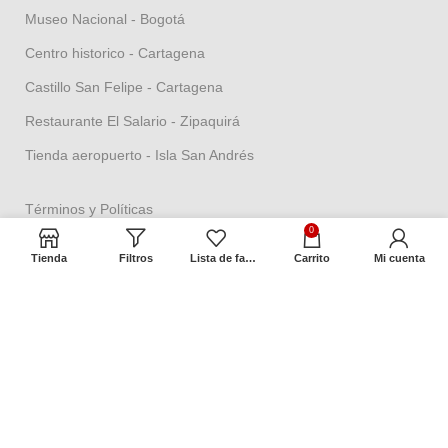
Museo Nacional - Bogotá
Centro historico - Cartagena
Castillo San Felipe - Cartagena
Restaurante El Salario - Zipaquirá
Tienda aeropuerto - Isla San Andrés
Términos y Políticas
0
Política de seguridad
Tienda
Filtros
Lista de favoritos
Carrito
Mi cuenta
Política datos personales
Política Propiedad intelectual
Política de garantías
Condiciones de cambios
Términos y condiciones