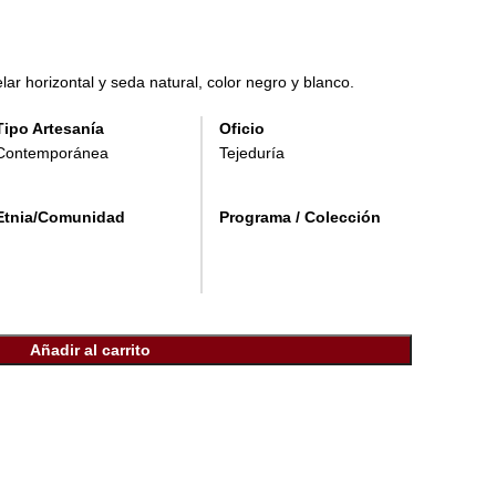
r horizontal y seda natural, color negro y blanco.
Tipo Artesanía
Oficio
Contemporánea
Tejeduría
Etnia/Comunidad
Programa / Colección
Añadir al carrito