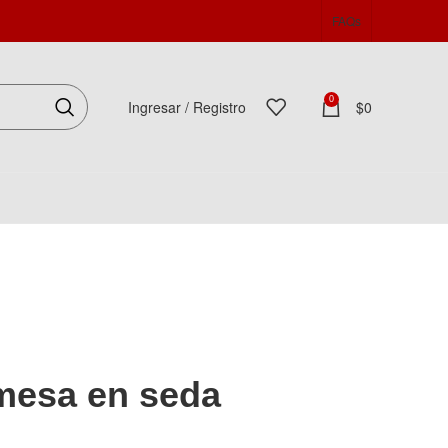
FAQs
0
Ingresar / Registro
$
0
Español
mesa en seda