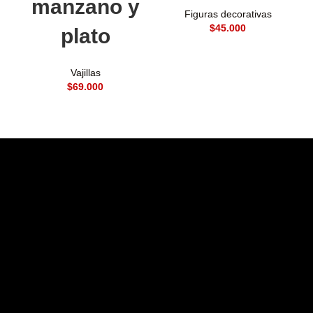
manzano y
Figuras decorativas
$
plato
Vajillas
$