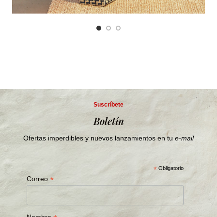
Suscríbete
Boletín
Ofertas imperdibles y nuevos lanzamientos en tu
e-mail
*
Obligatorio
*
Correo
Nombre