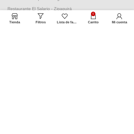
Restaurante El Salario - Zipaquirá
0
Tienda aeropuerto - Isla San Andrés
Tienda
Filtros
Lista de favoritos
Carrito
Mi cuenta
Términos y Políticas
Política de seguridad
Política datos personales
Política Propiedad intelectual
Política de garantías
Condiciones de cambios
Términos y condiciones
Contacto
Dirección:
Cra 2 No. 18ª – 58