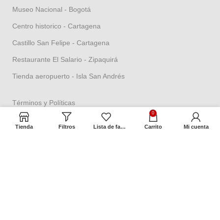
Museo Nacional - Bogotá
Centro historico - Cartagena
Castillo San Felipe - Cartagena
Restaurante El Salario - Zipaquirá
Tienda aeropuerto - Isla San Andrés
Términos y Políticas
0
Política de seguridad
Tienda
Filtros
Lista de favoritos
Carrito
Mi cuenta
Política datos personales
Política Propiedad intelectual
Política de garantías
Condiciones de cambios
Términos y condiciones