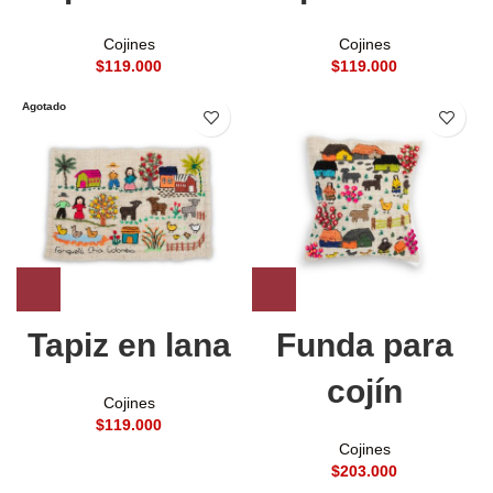
Cojines
Cojines
$
$
Agotado
Tapiz en lana
Funda para
cojín
Cojines
$
Cojines
$