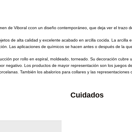
rmen de Viboral ccon un diseño contemporáneo, que deja ver el trazo de
bjetos de alta calidad y excelente acabado en arcilla cocida. La arcill
ción. Las aplicaciones de químicos se hacen antes o después de la q
trucción por rollo en espiral, moldeado, torneado. Su decoración cubr
 o por negativo. Los productos de mayor representación son los juegos de
orcelanas. También los abalorios para collares y las representaciones 
Cuidados