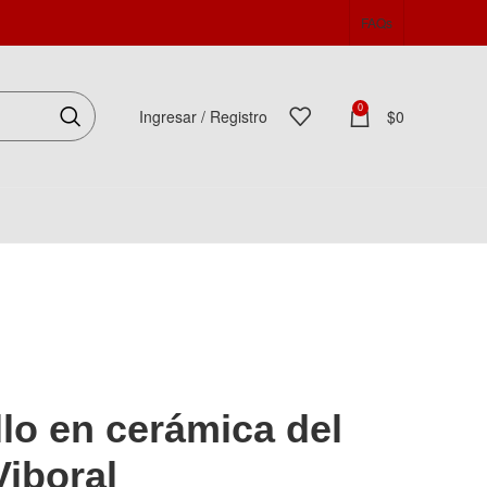
FAQs
0
Ingresar / Registro
$
0
Español
llo en cerámica del
iboral