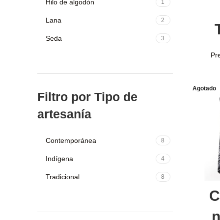
Hilo de algodón
1
Añ
Lana
2
Seda
3
Pr
Agotado
Filtro por Tipo de
artesanía
Contemporánea
8
Indígena
4
Tradicional
8
C
n