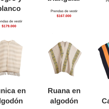
Pr
blanco
Prendas de vestir
$
endas de vestir
$
Leer más
Añadir al carrito
A
nica en
Ruana en
lgodón
algodón
C