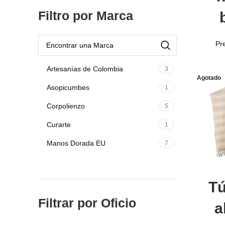
Filtro por Marca
Pr
Artesanías de Colombia
3
Agotado
Asopicumbes
1
Corpolienzo
5
Curarte
1
Manos Dorada EU
7
Tú
Filtrar por Oficio
a