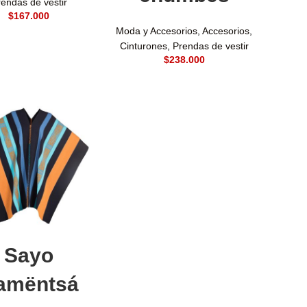
endas de vestir
$
Moda y Accesorios
,
Accesorios
,
Cinturones
,
Prendas de vestir
$
ñadir al carrito
Sayo
amëntsá