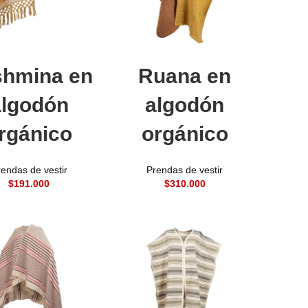
ñadir al carrito
Añadir al carrito
shmina en
Ruana en
algodón
algodón
rgánico
orgánico
endas de vestir
Prendas de vestir
$
$