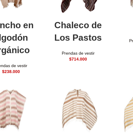
adir al carrito
Añadir al carrito
A
ncho en
Chaleco de
lgodón
Los Pastos
Pr
rgánico
Prendas de vestir
$
endas de vestir
$