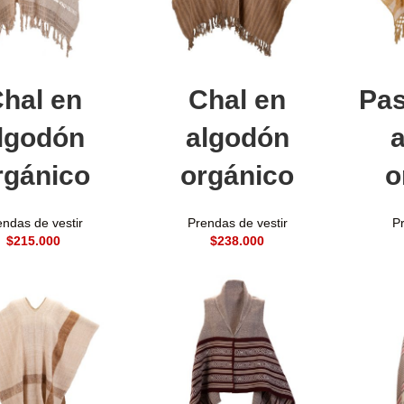
adir al carrito
Añadir al carrito
A
hal en
Chal en
Pa
lgodón
algodón
rgánico
orgánico
o
endas de vestir
Prendas de vestir
Pr
$
$