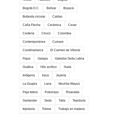
Bogotá D.C.
Bolívar
Boyacá
Bufanda circular
Caldas
Caña Flecha
Cerámica
Cesar
Cestería
Chocó
Colombia
Contemporánea
Cumare
Cundinamarca
El Carmen de Viboral
Fique
Galapa
Galedsa Seda Latina
Guática
Hilo acrílico
Huila
Indígena
Iraca
Joyería
La Guajira
Lana
Mochila Wayuú
Paja tetera
Putumayo
Risaralda
Santander
Seda
Talla
Tejeduría
tejeduría
Tolima
Trabajo en madera