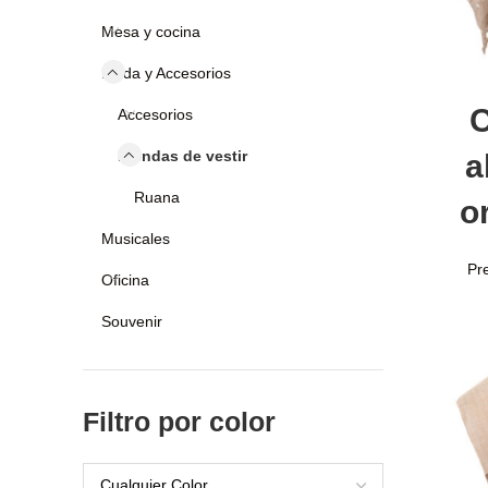
Mesa y cocina
Moda y Accesorios
Añ
C
Accesorios
Prendas de vestir
a
Ruana
o
Musicales
Pr
Oficina
Souvenir
Filtro por color
Cualquier Color