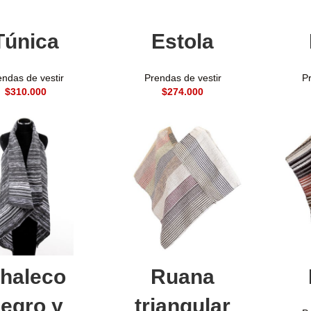
adir al carrito
Añadir al carrito
A
Túnica
Estola
endas de vestir
Prendas de vestir
Pr
$
$
Leer más
Añadir al carrito
A
haleco
Ruana
egro y
triangular