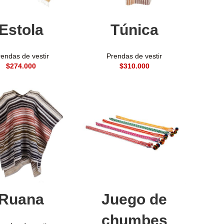
ñadir al carrito
Añadir al carrito
Estola
Túnica
endas de vestir
Prendas de vestir
$
$
ñadir al carrito
Añadir al carrito
Ruana
Juego de
chumbes