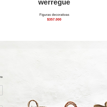
werregue
Figuras decorativas
$
rio