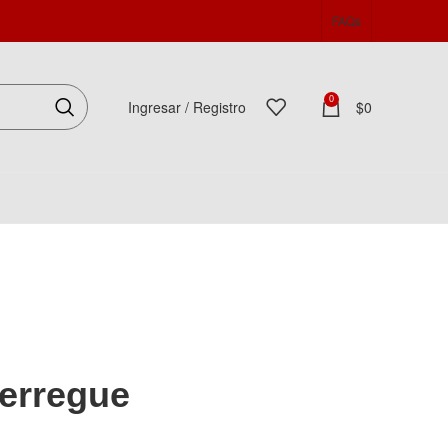
FAQs
0
Ingresar / Registro
$
0
Español
erregue