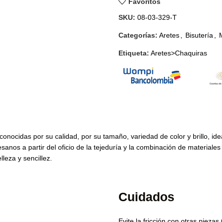
Favoritos
SKU:
08-03-329-T
Categorías:
Aretes
,
Bisutería
,
Etiqueta:
Aretes>Chaquiras
onocidas por su calidad, por su tamaño, variedad de color y brillo, idea
esanos a partir del oficio de la tejeduría y la combinación de materiale
leza y sencillez.
Cuidados
Evite la fricción con otras pieza