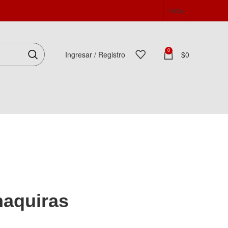
FAQs
0
Ingresar / Registro
$
0
Español
haquiras