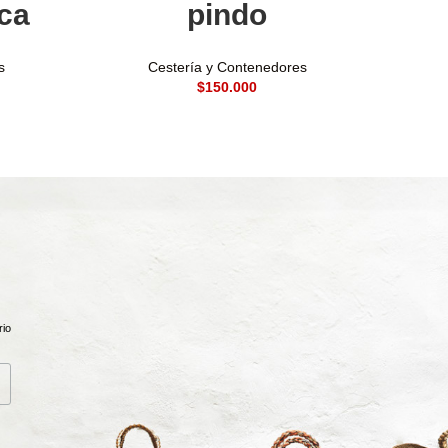
ca
pindo
s
Cestería y Contenedores
$
rio