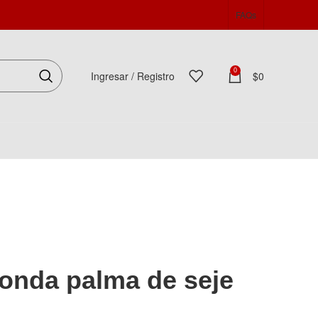
FAQs
0
Ingresar / Registro
$
0
Español
onda palma de seje