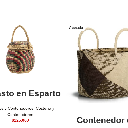
Agotado
Seleccionar opciones
sto en Esparto
Leer más
os y Contenedores
,
Cestería y
Contenedores
Contenedor 
$