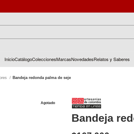
Inicio
Catálogo
Colecciones
Marcas
Novedades
Relatos y Saberes
dores
Bandeja redonda palma de seje
Agotado
Bandeja red