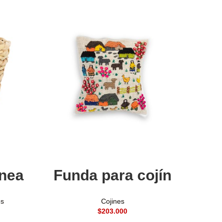
Añadir al carrito
enea
Funda para cojín
es
Cojines
$