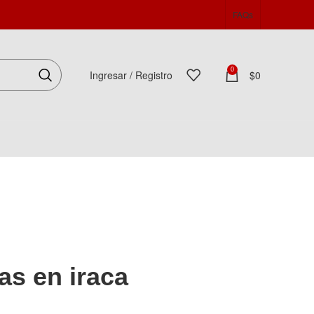
FAQs
0
Ingresar / Registro
$
0
Español
as en iraca