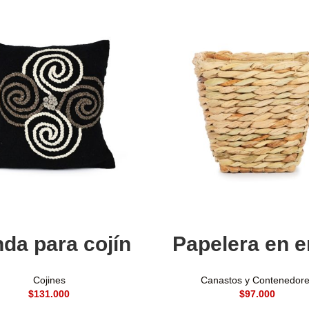
Añadir al carrito
Añadir al carrito
da para cojín
Papelera en 
Cojines
Canastos y Contenedor
$
$