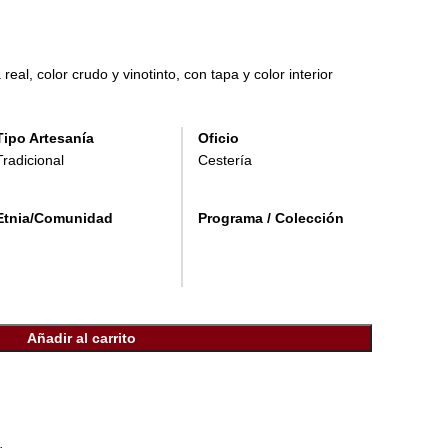
al, color crudo y vinotinto, con tapa y color interior
Tipo Artesanía
Oficio
Tradicional
Cestería
Etnia/Comunidad
Programa / Colección
Añadir al carrito