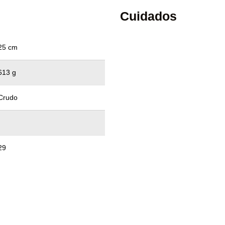
Cuidados
25 cm
613 g
Crudo
29