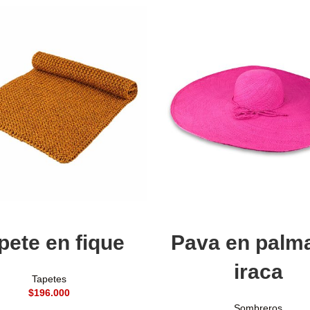
Seleccionar opciones
Añadir al carrito
pete en fique
Pava en palm
iraca
Tapetes
$
Sombreros