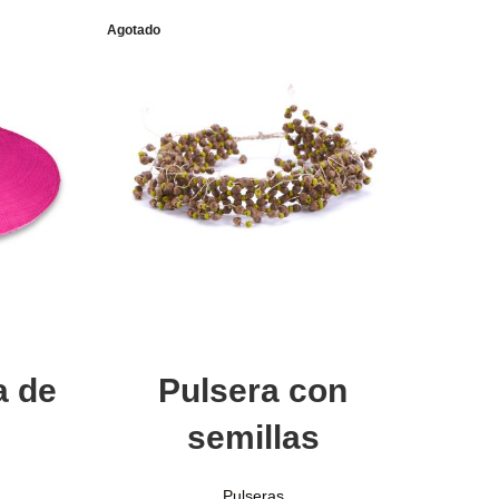
Agotado
Leer más
a de
Pulsera con
semillas
Pulseras