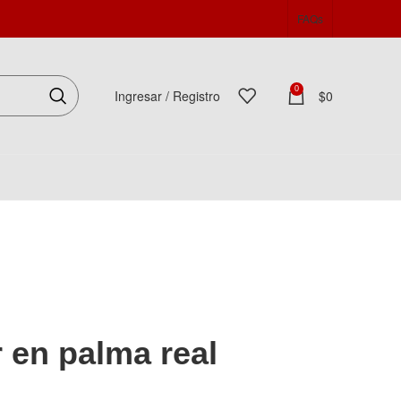
FAQs
0
Ingresar / Registro
$
0
Español
 en palma real