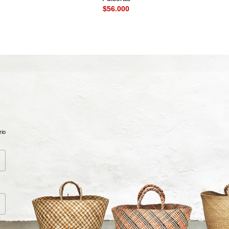
$
rio