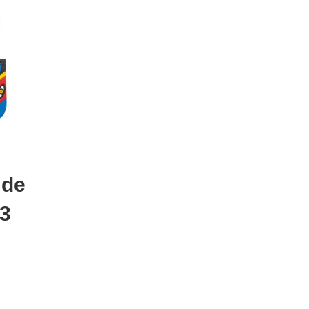
 de
 3