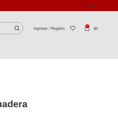
FAQs
0
Ingresar / Registro
$
0
Español
madera