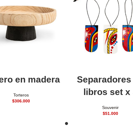
Añadir al carrito
Leer más
tero en madera
Separadores
libros set x
Torteros
$
Souvenir
$