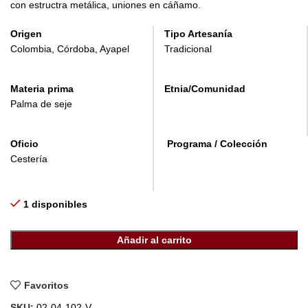
con estructra metálica, uniones en cáñamo.
Origen
Tipo Artesanía
Colombia, Córdoba, Ayapel
Tradicional
Materia prima
Etnia/Comunidad
Palma de seje
Oficio
Programa / Colección
Cestería
1 disponibles
Añadir al carrito
Favoritos
SKU:
02-04-102-V