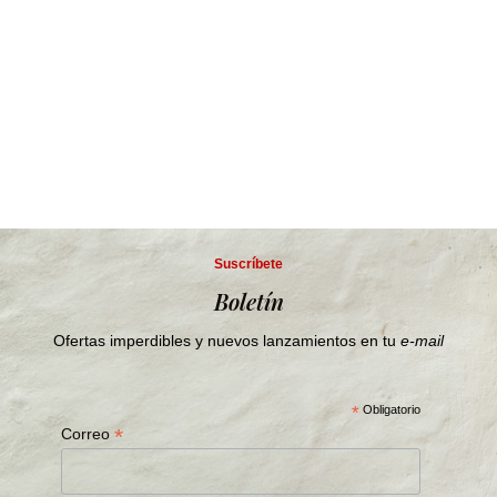
Suscríbete
Boletín
Ofertas imperdibles y nuevos lanzamientos en tu
e-mail
*
Obligatorio
*
Correo