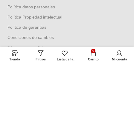
Política datos personales
Política Propiedad intelectual
Política de garantías
Condiciones de cambios
Términos y condiciones
0
Tienda
Filtros
Lista de favoritos
Carrito
Mi cuenta
Contacto
Dirección:
Cra 2 No. 18ª – 58
Barrio Las Aguas, Bogotá, Colombia
8:00 a.m. a 5:00 p.m. Oficina
Contáctenos
Preguntas frecuentes
Mapa del sitio