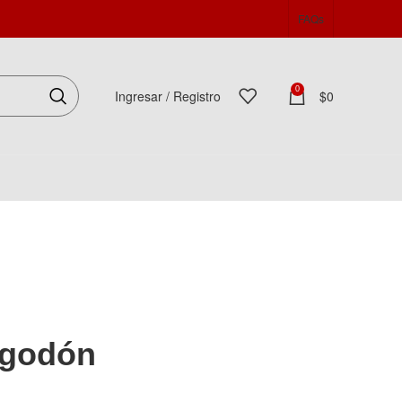
FAQs
0
Ingresar / Registro
$
0
Español
lgodón