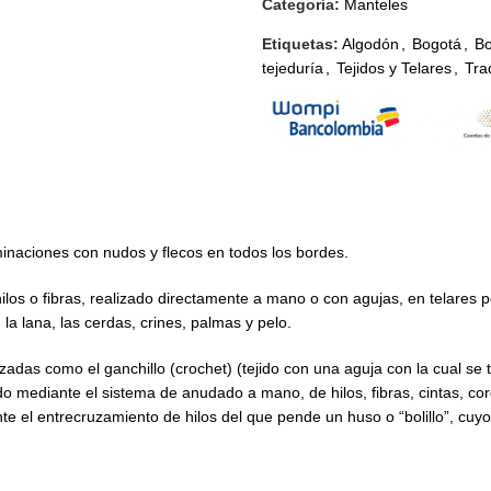
Categoría:
Manteles
Etiquetas:
Algodón
,
Bogotá
,
Bo
tejeduría
,
Tejidos y Telares
,
Tra
minaciones con nudos y flecos en todos los bordes.
ilos o fibras, realizado directamente a mano o con agujas, en telares 
la lana, las cerdas, crines, palmas y pelo.
das como el ganchillo (crochet) (tejido con una aguja con la cual se tra
ido mediante el sistema de anudado a mano, de hilos, fibras, cintas, 
iante el entrecruzamiento de hilos del que pende un huso o “bolillo”, cuy