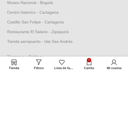
Museo Nacional - Bogotá
Centro historico - Cartagena
Castillo San Felipe - Cartagena
Restaurante El Salario - Zipaquirá
Tienda aeropuerto - Isla San Andrés
Términos y Políticas
0
Política de seguridad
Tienda
Filtros
Lista de favoritos
Carrito
Mi cuenta
Política datos personales
Política Propiedad intelectual
Política de garantías
Condiciones de cambios
Términos y condiciones