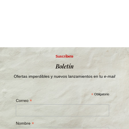
Suscríbete
Boletín
Ofertas imperdibles y nuevos lanzamientos en tu
e-mail
*
Obligatorio
*
Correo
*
Nombre