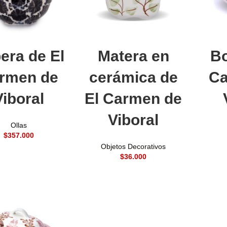
adir al carrito
Añadir al carrito
A
era de El
Matera en
Bo
rmen de
cerámica de
Ca
Viboral
El Carmen de
Viboral
Ollas
$
Objetos Decorativos
$