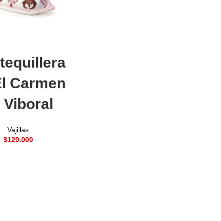
adir al carrito
equillera
El Carmen
 Viboral
Vajillas
$