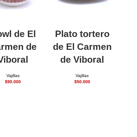
ñadir al carrito
Añadir al carrito
wl de El
Plato tortero
rmen de
de El Carmen
Viboral
de Viboral
Vajillas
Vajillas
$
$