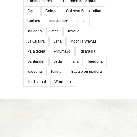
Cundinamarca
El Carmen de Viboral
Fique
Galapa
Galedsa Seda Latina
Guática
Hilo acrílico
Huila
Indígena
Iraca
Joyería
La Guajira
Lana
Mochila Wayuú
Paja tetera
Putumayo
Risaralda
Santander
Seda
Talla
Tejeduría
tejeduría
Tolima
Trabajo en madera
Tradicional
Werregue