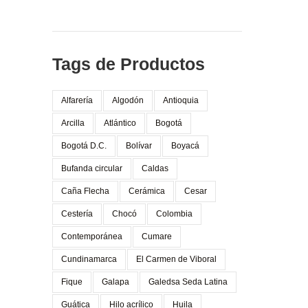
Tags de Productos
Alfarería
Algodón
Antioquia
Arcilla
Atlántico
Bogotá
Bogotá D.C.
Bolívar
Boyacá
Bufanda circular
Caldas
Caña Flecha
Cerámica
Cesar
Cestería
Chocó
Colombia
Contemporánea
Cumare
Cundinamarca
El Carmen de Viboral
Fique
Galapa
Galedsa Seda Latina
Guática
Hilo acrílico
Huila