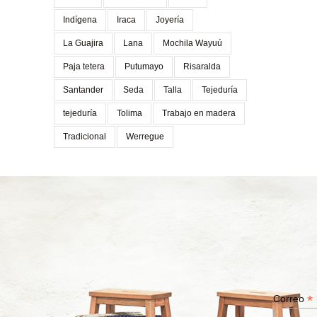
Indígena
Iraca
Joyería
La Guajira
Lana
Mochila Wayuú
Paja tetera
Putumayo
Risaralda
Santander
Seda
Talla
Tejeduría
tejeduría
Tolima
Trabajo en madera
Tradicional
Werregue
*
Correo