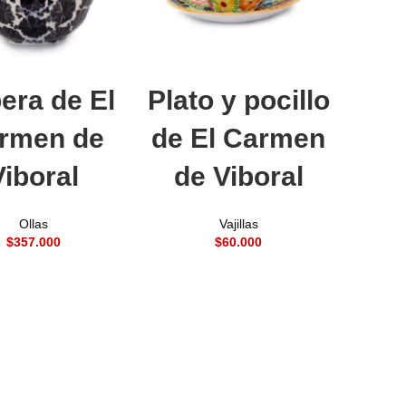
adir al carrito
Añadir al carrito
era de El
Plato y pocillo
rmen de
de El Carmen
Viboral
de Viboral
Ollas
Vajillas
$
$