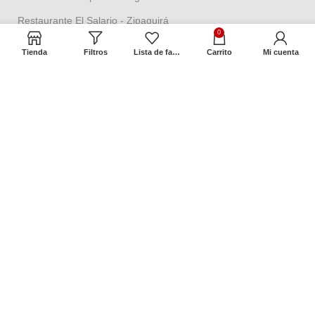
Restaurante El Salario - Zipaquirá
0
Tienda aeropuerto - Isla San Andrés
Tienda
Filtros
Lista de favoritos
Carrito
Mi cuenta
Términos y Políticas
Política de seguridad
Política datos personales
Política Propiedad intelectual
Política de garantías
Condiciones de cambios
Términos y condiciones
Contacto
Dirección:
Cra 2 No. 18ª – 58