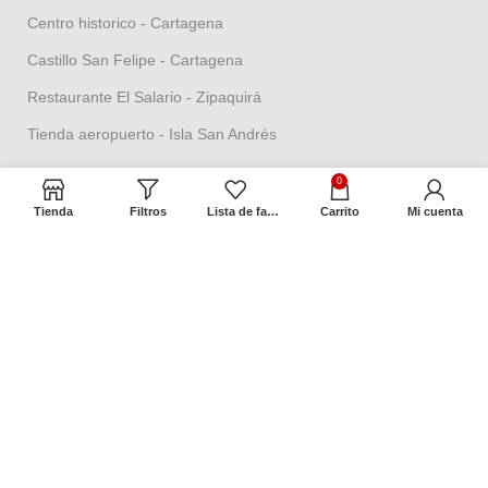
Centro historico - Cartagena
Castillo San Felipe - Cartagena
Restaurante El Salario - Zipaquirá
Tienda aeropuerto - Isla San Andrés
0
Términos y Políticas
Tienda
Filtros
Lista de favoritos
Carrito
Mi cuenta
Política de seguridad
Política datos personales
Política Propiedad intelectual
Política de garantías
Condiciones de cambios
Términos y condiciones
Contacto