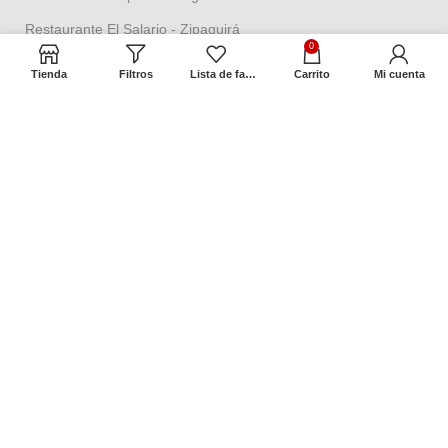
Restaurante El Salario - Zipaquirá
0
Tienda aeropuerto - Isla San Andrés
Tienda
Filtros
Lista de favoritos
Carrito
Mi cuenta
Términos y Políticas
Política de seguridad
Política datos personales
Política Propiedad intelectual
Política de garantías
Condiciones de cambios
Términos y condiciones
Contacto
Dirección:
Cra 2 No. 18ª – 58