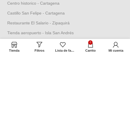
Centro historico - Cartagena
Castillo San Felipe - Cartagena
Restaurante El Salario - Zipaquirá
Tienda aeropuerto - Isla San Andrés
0
Términos y Políticas
Tienda
Filtros
Lista de favoritos
Carrito
Mi cuenta
Política de seguridad
Política datos personales
Política Propiedad intelectual
Política de garantías
Condiciones de cambios
Términos y condiciones
Contacto