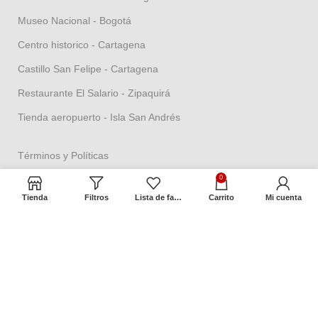
Museo Nacional - Bogotá
Centro historico - Cartagena
Castillo San Felipe - Cartagena
Restaurante El Salario - Zipaquirá
Tienda aeropuerto - Isla San Andrés
Términos y Políticas
Política de seguridad
0
Tienda
Filtros
Lista de favoritos
Carrito
Mi cuenta
Política datos personales
Política Propiedad intelectual
Política de garantías
Condiciones de cambios
Términos y condiciones