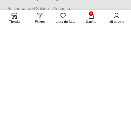
Restaurante El Salario - Zipaquirá
0
Tienda aeropuerto - Isla San Andrés
Tienda
Filtros
Lista de favoritos
Carrito
Mi cuenta
Términos y Políticas
Política de seguridad
Política datos personales
Política Propiedad intelectual
Política de garantías
Condiciones de cambios
Términos y condiciones
Contacto
Dirección:
Cra 2 No. 18ª – 58