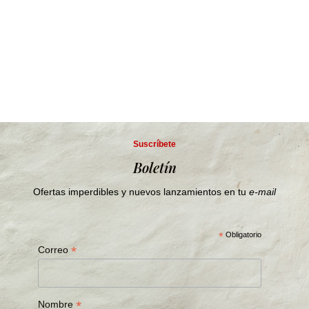
Suscríbete
Boletín
Ofertas imperdibles y nuevos lanzamientos en tu
e-mail
*
Obligatorio
*
Correo
*
Nombre