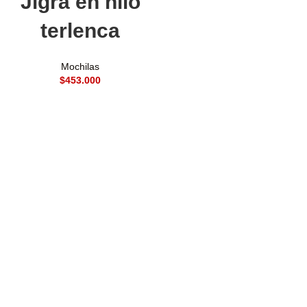
Jigra en hilo
terlenca
Mochilas
$