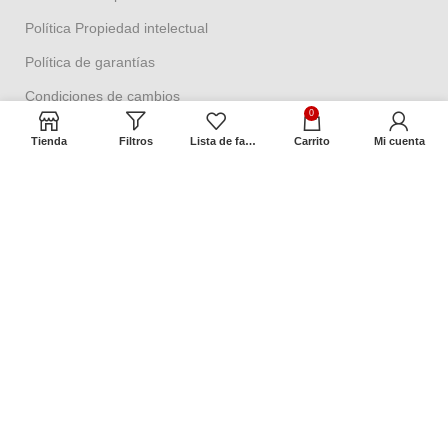
Política Propiedad intelectual
Política de garantías
Condiciones de cambios
0
Términos y condiciones
Tienda
Filtros
Lista de favoritos
Carrito
Mi cuenta
Contacto
Dirección:
Cra 2 No. 18ª – 58
Barrio Las Aguas, Bogotá, Colombia
8:00 a.m. a 5:00 p.m. Oficina
Contáctenos
Preguntas frecuentes
Mapa del sitio