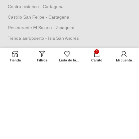
Centro historico - Cartagena
Castillo San Felipe - Cartagena
Restaurante El Salario - Zipaquirá
Tienda aeropuerto - Isla San Andrés
0
Términos y Políticas
Tienda
Filtros
Lista de favoritos
Carrito
Mi cuenta
Política de seguridad
Política datos personales
Política Propiedad intelectual
Política de garantías
Condiciones de cambios
Términos y condiciones
Contacto