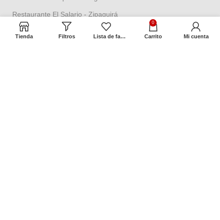
Restaurante El Salario - Zipaquirá
0
Tienda aeropuerto - Isla San Andrés
Tienda
Filtros
Lista de favoritos
Carrito
Mi cuenta
Términos y Políticas
Política de seguridad
Política datos personales
Política Propiedad intelectual
Política de garantías
Condiciones de cambios
Términos y condiciones
Contacto
Dirección:
Cra 2 No. 18ª – 58