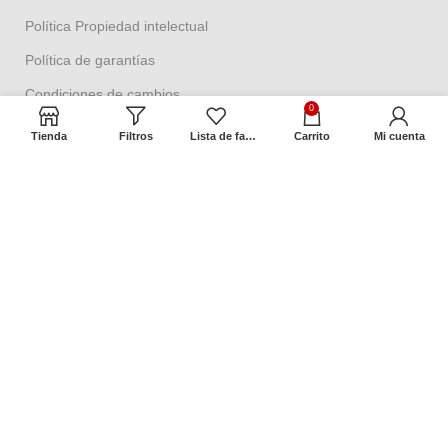
Política Propiedad intelectual
Política de garantías
Condiciones de cambios
0
Términos y condiciones
Tienda
Filtros
Lista de favoritos
Carrito
Mi cuenta
Contacto
Dirección:
Cra 2 No. 18ª – 58
Barrio Las Aguas, Bogotá, Colombia
8:00 a.m. a 5:00 p.m. Oficina
Contáctenos
Preguntas frecuentes
Mapa del sitio