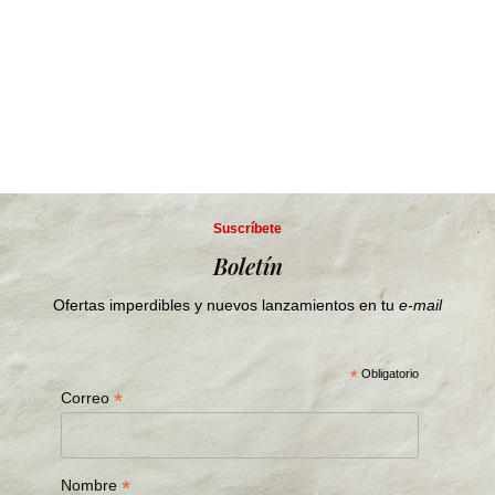
Suscríbete
Boletín
Ofertas imperdibles y nuevos lanzamientos en tu
e-mail
*
Obligatorio
*
Correo
*
Nombre