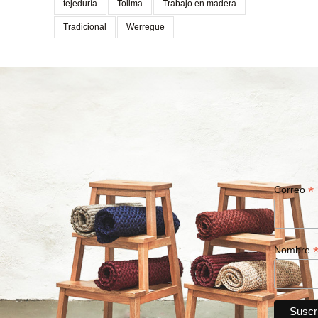
tejeduría
Tolima
Trabajo en madera
Tradicional
Werregue
*
Correo
Nombre