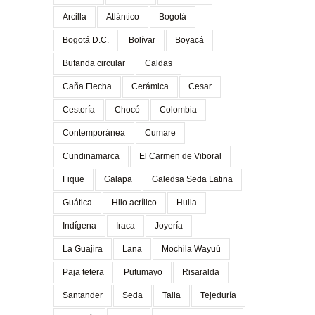
Arcilla
Atlántico
Bogotá
Bogotá D.C.
Bolívar
Boyacá
Bufanda circular
Caldas
Caña Flecha
Cerámica
Cesar
Cestería
Chocó
Colombia
Contemporánea
Cumare
Cundinamarca
El Carmen de Viboral
Fique
Galapa
Galedsa Seda Latina
Guática
Hilo acrílico
Huila
Indígena
Iraca
Joyería
La Guajira
Lana
Mochila Wayuú
Paja tetera
Putumayo
Risaralda
Santander
Seda
Talla
Tejeduría