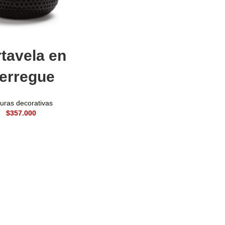
ñadir al carrito
tavela en
erregue
uras decorativas
$